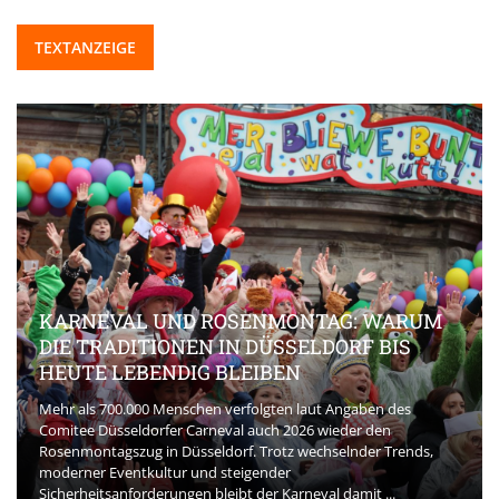
TEXTANZEIGE
KARNEVAL UND ROSENMONTAG: WARUM
DIE TRADITIONEN IN DÜSSELDORF BIS
HEUTE LEBENDIG BLEIBEN
Mehr als 700.000 Menschen verfolgten laut Angaben des
Comitee Düsseldorfer Carneval auch 2026 wieder den
Rosenmontagszug in Düsseldorf. Trotz wechselnder Trends,
moderner Eventkultur und steigender
Sicherheitsanforderungen bleibt der Karneval damit ...