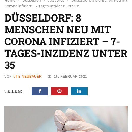
Home
›
Düsseldorf
›
Aktuelles
›
Düsseldorf: 8 Menschen neu mit
Corona infiziert – 7-Tages-Inzidenz unter 35
DÜSSELDORF: 8
MENSCHEN NEU MIT
CORONA INFIZIERT – 7-
TAGES-INZIDENZ UNTER
35
VON
UTE NEUBAUER
16. FEBRUAR 2021
TEILEN: