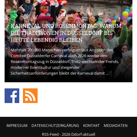
KARNEVAL UND ROSENMONTAG: WARUM
DIE TRADITIONEN IN DÜSSELDORF BIS
HEUTE LEBENDIG BLEIBEN
Mehr als 700.000 Menschen verfolgten laut Angaben des
Comitee Düsseldorfer Carneval auch 2026 wieder den
Rosenmontagszug in Düsseldorf. Trotz wechselnder Trends,
moderner Eventkultur und steigender
Sicherheitsanforderungen bleibt der Karneval damit ...
IMPRESSUM
DATENSCHUTZERKLÄRUNG
KONTAKT
MEDIADATEN
RSS-Feed
- 2026 Ddorf-aktuell