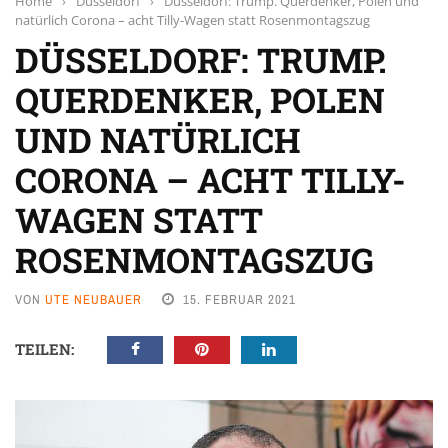
Home
›
Düsseldorf
›
Düsseldorf: Trump. Querdenker, Polen und
natürlich Corona – acht Tilly-Wagen statt Rosenmontagszug
DÜSSELDORF: TRUMP.
QUERDENKER, POLEN
UND NATÜRLICH
CORONA – ACHT TILLY-
WAGEN STATT
ROSENMONTAGSZUG
VON
UTE NEUBAUER
15. FEBRUAR 2021
TEILEN: