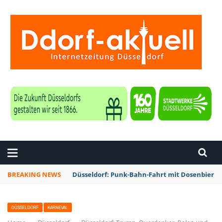
ZEITUNG DÜSSELDORF
BREAKING NEWS
Düsseldorf: Rheinbahn testet Technik zur Kon
DÜSSELDORF
KARNEVAL