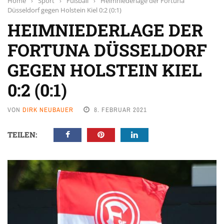
Home
›
Sport
›
Fußball
›
Heimniederlage der Fortuna
Düsseldorf gegen Holstein Kiel 0:2 (0:1)
HEIMNIEDERLAGE DER
FORTUNA DÜSSELDORF
GEGEN HOLSTEIN KIEL
0:2 (0:1)
VON
DIRK NEUBAUER
8. FEBRUAR 2021
TEILEN: