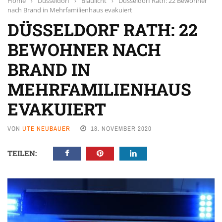
Home
›
Düsseldorf
›
Blaulicht
›
Düsseldorf Rath: 22 Bewohner
nach Brand in Mehrfamilienhaus evakuiert
DÜSSELDORF RATH: 22
BEWOHNER NACH
BRAND IN
MEHRFAMILIENHAUS
EVAKUIERT
VON
UTE NEUBAUER
18. NOVEMBER 2020
TEILEN: