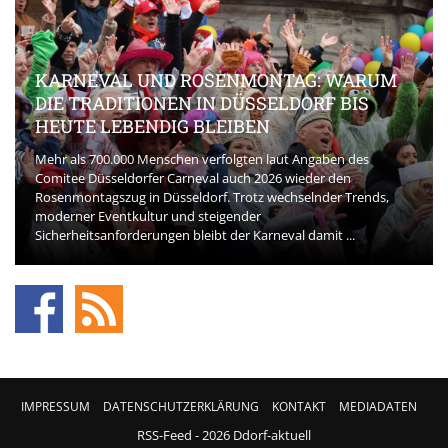
KARNEVAL UND ROSENMONTAG: WARUM
DIE TRADITIONEN IN DÜSSELDORF BIS
HEUTE LEBENDIG BLEIBEN
Mehr als 700.000 Menschen verfolgten laut Angaben des
Comitee Düsseldorfer Carneval auch 2026 wieder den
Rosenmontagszug in Düsseldorf. Trotz wechselnder Trends,
moderner Eventkultur und steigender
Sicherheitsanforderungen bleibt der Karneval damit ...
IMPRESSUM
DATENSCHUTZERKLÄRUNG
KONTAKT
MEDIADATEN
RSS-Feed
- 2026 Ddorf-aktuell