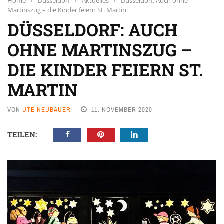
Home
›
Düsseldorf
›
Aktuelles
›
Düsseldorf: Auch ohne
Martinszug – die Kinder feiern St. Martin
DÜSSELDORF: AUCH
OHNE MARTINSZUG –
DIE KINDER FEIERN ST.
MARTIN
VON
UTE NEUBAUER
11. NOVEMBER 2020
TEILEN: