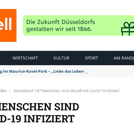
WIRTSCHAFT
KULTUR
SPORT
AM RAND(
ag im Maurice-Ravel-Park – „Liebe das Leben – pempelfort music wee
lles
›
Düsseldorf: 147 Menschen sind aktuell mit Covid-19 infiziert
MENSCHEN SIND
-19 INFIZIERT