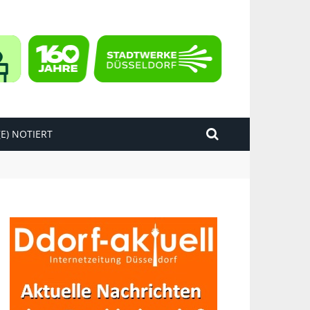
E) NOTIERT
kend“