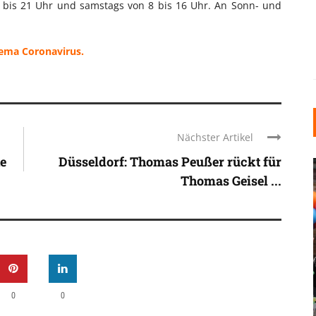
30 bis 21 Uhr und samstags von 8 bis 16 Uhr. An Sonn- und
hema Coronavirus.
Nächster Artikel
ne
Düsseldorf: Thomas Peußer rückt für
Thomas Geisel ...
INDUSTRIELLER CHIC: WIE
KUNSTSTOFFFENSTER DEN
LOFT-STIL IN IHREM
0
0
EINFAMILIENHAUS