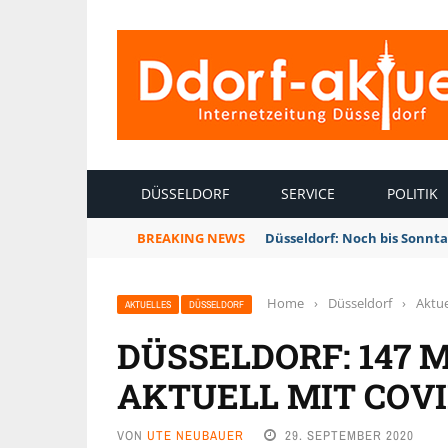
INTERNETZEITUNG DÜSSELDORF
DÜSSELDORF
SERVICE
POLITIK
BREAKING NEWS
Düsseldorf: Noch bis Sonnt
Home
›
Düsseldorf
›
Aktue
AKTUELLES
DÜSSELDORF
DÜSSELDORF: 147 
AKTUELL MIT COVID
VON
UTE NEUBAUER
29. SEPTEMBER 2020