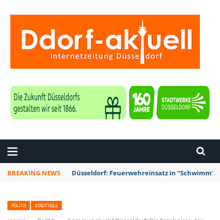
ZEITUNG DÜSSELDORF
BREAKING NEWS
Düsseldorf: Punk-Bahn-Fahrt mit Dosenbier u
POLITIK
STADTTEILE