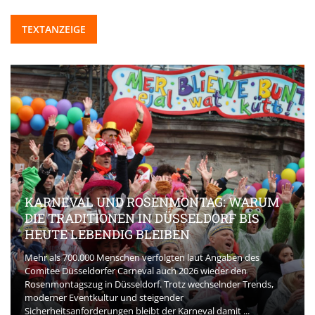
TEXTANZEIGE
KARNEVAL UND ROSENMONTAG: WARUM
DIE TRADITIONEN IN DÜSSELDORF BIS
HEUTE LEBENDIG BLEIBEN
Mehr als 700.000 Menschen verfolgten laut Angaben des
Comitee Düsseldorfer Carneval auch 2026 wieder den
Rosenmontagszug in Düsseldorf. Trotz wechselnder Trends,
moderner Eventkultur und steigender
Sicherheitsanforderungen bleibt der Karneval damit ...