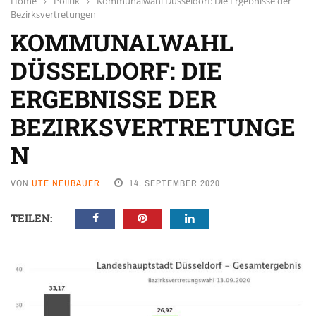
Home
›
Politik
›
Kommunalwahl Düsseldorf: Die Ergebnisse der
Bezirksvertretungen
KOMMUNALWAHL
DÜSSELDORF: DIE
ERGEBNISSE DER
BEZIRKSVERTRETUNGE
N
VON
UTE NEUBAUER
14. SEPTEMBER 2020
TEILEN: