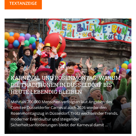
TEXTANZEIGE
KARNEVAL UND ROSENMONTAG: WARUM
DIE TRADITIONEN IN DÜSSELDORF BIS
HEUTE LEBENDIG BLEIBEN
Mehr als 700.000 Menschen verfolgten laut Angaben des
Comitee Düsseldorfer Carneval auch 2026 wieder den
Rosenmontagszug in Düsseldorf. Trotz wechselnder Trends,
moderner Eventkultur und steigender
Sicherheitsanforderungen bleibt der Karneval damit ...