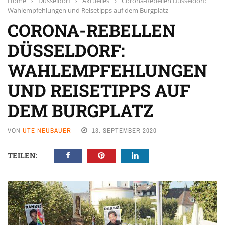
Home
›
Düsseldorf
›
Aktuelles
›
Corona-Rebellen Düsseldorf:
Wahlempfehlungen und Reisetipps auf dem Burgplatz
CORONA-REBELLEN
DÜSSELDORF:
WAHLEMPFEHLUNGEN
UND REISETIPPS AUF
DEM BURGPLATZ
VON
UTE NEUBAUER
13. SEPTEMBER 2020
TEILEN: