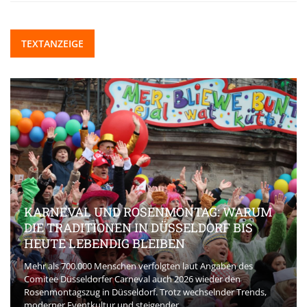
TEXTANZEIGE
KARNEVAL UND ROSENMONTAG: WARUM
DIE TRADITIONEN IN DÜSSELDORF BIS
HEUTE LEBENDIG BLEIBEN
Mehr als 700.000 Menschen verfolgten laut Angaben des
Comitee Düsseldorfer Carneval auch 2026 wieder den
Rosenmontagszug in Düsseldorf. Trotz wechselnder Trends,
moderner Eventkultur und steigender