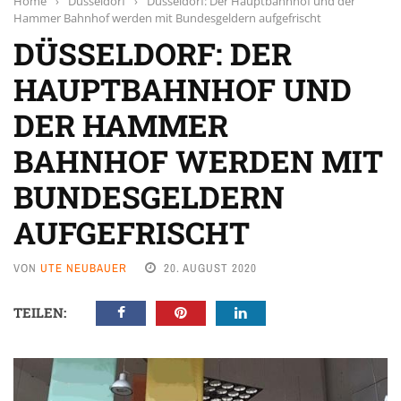
Home
›
Düsseldorf
›
Düsseldorf: Der Hauptbahnhof und der
Hammer Bahnhof werden mit Bundesgeldern aufgefrischt
DÜSSELDORF: DER
HAUPTBAHNHOF UND
DER HAMMER
BAHNHOF WERDEN MIT
BUNDESGELDERN
AUFGEFRISCHT
VON
UTE NEUBAUER
20. AUGUST 2020
TEILEN: