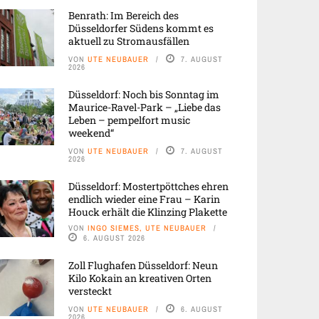
Benrath: Im Bereich des
Düsseldorfer Südens kommt es
aktuell zu Stromausfällen
VON
UTE NEUBAUER
7. AUGUST
2026
Düsseldorf: Noch bis Sonntag im
Maurice-Ravel-Park – „Liebe das
Leben – pempelfort music
weekend“
VON
UTE NEUBAUER
7. AUGUST
2026
Düsseldorf: Mostertpöttches ehren
endlich wieder eine Frau – Karin
Houck erhält die Klinzing Plakette
VON
INGO SIEMES, UTE NEUBAUER
6. AUGUST 2026
Zoll Flughafen Düsseldorf: Neun
Kilo Kokain an kreativen Orten
versteckt
VON
UTE NEUBAUER
6. AUGUST
2026