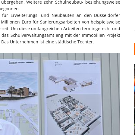
rn übergeben. Weitere zehn Schulneubau- beziehungsweise
begonnen.
4 für Erweiterungs- und Neubauten an den Düsseldorfer
5 Millionen Euro für Sanierungsarbeiten von beispielsweise
ereit. Um diese umfangreichen Arbeiten termingerecht und
et das Schulverwaltungsamt eng mit der Immobilien Projekt
as Unternehmen ist eine städtische Tochter.
INDUSTRIELLER CHIC: WIE
KUNSTSTOFFFENSTER DEN
LOFT-STIL IN IHREM
EINFAMILIENHAUS