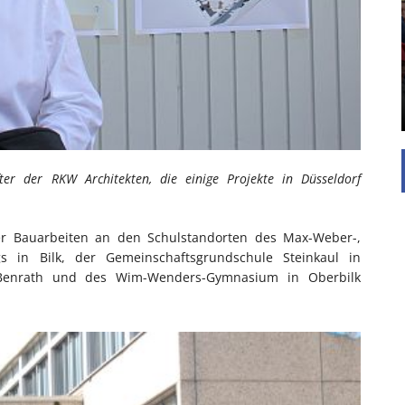
UNTERSTÜTZEN
Die Inspiration des industriellen Chics sind die
Werkshallen des Industriezeitalters. Die Basis für
diesen Stil sind große Räume, schlicht gehalten
mit rustikalen Elementen und großen
Fensterflächen. Wie so vieles wurde ...
fter der RKW Architekten, die einige Projekte in Düsseldorf
der Bauarbeiten an den Schulstandorten des Max-Weber-,
egs in Bilk, der Gemeinschaftsgrundschule Steinkaul in
 Benrath und des Wim-Wenders-Gymnasium in Oberbilk