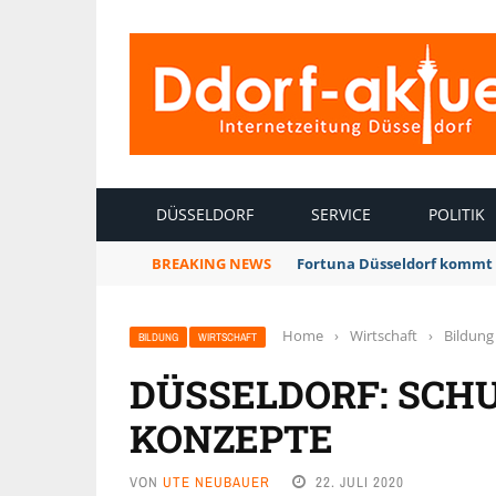
INTERNETZEITUNG DÜSSELDORF
DÜSSELDORF
SERVICE
POLITIK
BREAKING NEWS
Fortuna Düsseldorf kommt 
Home
›
Wirtschaft
›
Bildung
BILDUNG
WIRTSCHAFT
DÜSSELDORF: SCH
KONZEPTE
VON
UTE NEUBAUER
22. JULI 2020