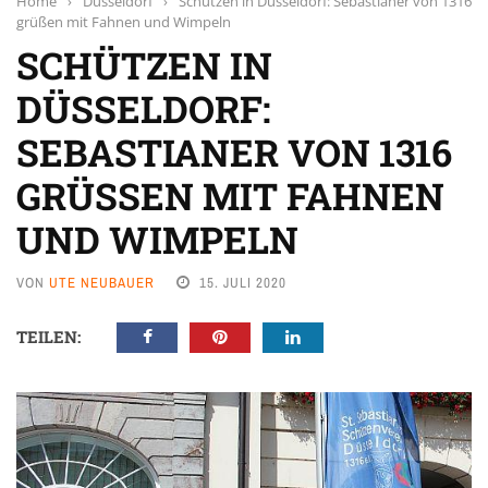
Home
›
Düsseldorf
›
Schützen in Düsseldorf: Sebastianer von 1316
grüßen mit Fahnen und Wimpeln
SCHÜTZEN IN
DÜSSELDORF:
SEBASTIANER VON 1316
GRÜSSEN MIT FAHNEN U
ND WIMPELN
VON
UTE NEUBAUER
15. JULI 2020
TEILEN: