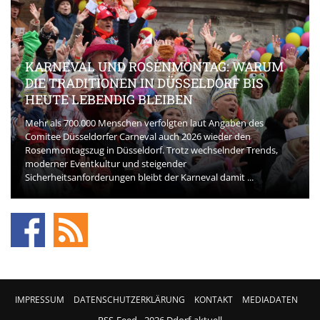
KARNEVAL UND ROSENMONTAG: WARUM
DIE TRADITIONEN IN DÜSSELDORF BIS
HEUTE LEBENDIG BLEIBEN
Mehr als 700.000 Menschen verfolgten laut Angaben des
Comitee Düsseldorfer Carneval auch 2026 wieder den
Rosenmontagszug in Düsseldorf. Trotz wechselnder Trends,
moderner Eventkultur und steigender
Sicherheitsanforderungen bleibt der Karneval damit ...
IMPRESSUM
DATENSCHUTZERKLÄRUNG
KONTAKT
MEDIADATEN