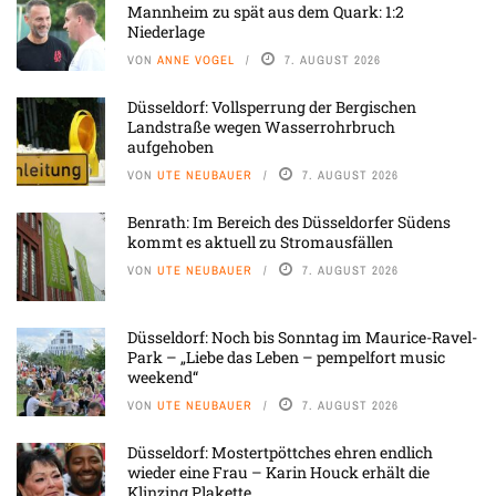
Mannheim zu spät aus dem Quark: 1:2
Niederlage
VON
ANNE VOGEL
7. AUGUST 2026
Düsseldorf: Vollsperrung der Bergischen
Landstraße wegen Wasserrohrbruch
aufgehoben
VON
UTE NEUBAUER
7. AUGUST 2026
Benrath: Im Bereich des Düsseldorfer Südens
kommt es aktuell zu Stromausfällen
VON
UTE NEUBAUER
7. AUGUST 2026
Düsseldorf: Noch bis Sonntag im Maurice-Ravel-
Park – „Liebe das Leben – pempelfort music
weekend“
VON
UTE NEUBAUER
7. AUGUST 2026
Düsseldorf: Mostertpöttches ehren endlich
wieder eine Frau – Karin Houck erhält die
Klinzing Plakette