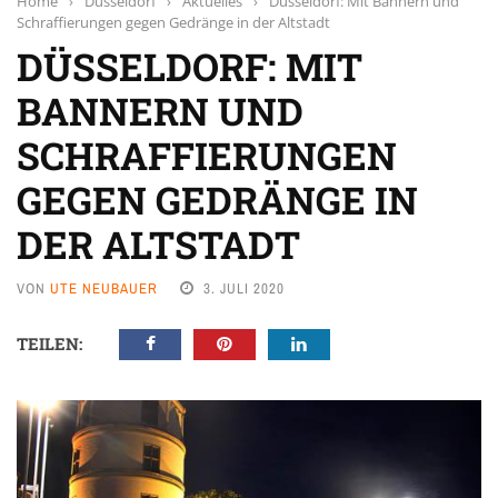
Home
›
Düsseldorf
›
Aktuelles
›
Düsseldorf: Mit Bannern und
Schraffierungen gegen Gedränge in der Altstadt
DÜSSELDORF: MIT
BANNERN UND
SCHRAFFIERUNGEN
GEGEN GEDRÄNGE IN
DER ALTSTADT
VON
UTE NEUBAUER
3. JULI 2020
TEILEN: