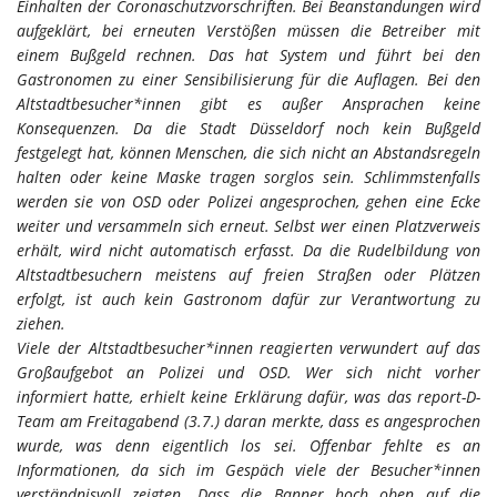
Einhalten der Coronaschutzvorschriften. Bei Beanstandungen wird
aufgeklärt, bei erneuten Verstößen müssen die Betreiber mit
einem Bußgeld rechnen. Das hat System und führt bei den
Gastronomen zu einer Sensibilisierung für die Auflagen. Bei den
Altstadtbesucher*innen gibt es außer Ansprachen keine
Konsequenzen. Da die Stadt Düsseldorf noch kein Bußgeld
festgelegt hat, können Menschen, die sich nicht an Abstandsregeln
halten oder keine Maske tragen sorglos sein. Schlimmstenfalls
werden sie von OSD oder Polizei angesprochen, gehen eine Ecke
weiter und versammeln sich erneut. Selbst wer einen Platzverweis
erhält, wird nicht automatisch erfasst. Da die Rudelbildung von
Altstadtbesuchern meistens auf freien Straßen oder Plätzen
erfolgt, ist auch kein Gastronom dafür zur Verantwortung zu
ziehen.
Viele der Altstadtbesucher*innen reagierten verwundert auf das
Großaufgebot an Polizei und OSD. Wer sich nicht vorher
informiert hatte, erhielt keine Erklärung dafür, was das report-D-
Team am Freitagabend (3.7.) daran merkte, dass es angesprochen
wurde, was denn eigentlich los sei. Offenbar fehlte es an
Informationen, da sich im Gespäch viele der Besucher*innen
verständnisvoll zeigten. Dass die Banner hoch oben auf die