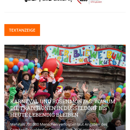
TEXTANZEIGE
KARNEVAL UND ROSENMONTAG: WARUM
DIE TRADITIONEN IN DÜSSELDORF BIS
HEUTE LEBENDIG BLEIBEN
Mehr als 700.000 Menschen verfolgten laut Angaben des
Comitee Düsseldorfer Carneval auch 2026 wieder den