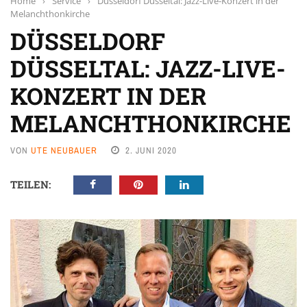
Home
›
Service
›
Düsseldorf Düsseltal: Jazz-Live-Konzert in der
Melanchthonkirche
DÜSSELDORF
DÜSSELTAL: JAZZ-LIVE-
KONZERT IN DER
MELANCHTHONKIRCHE
VON
UTE NEUBAUER
2. JUNI 2020
TEILEN: