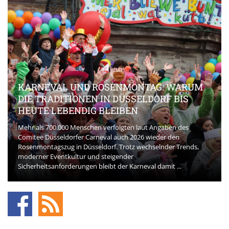
KARNEVAL UND ROSENMONTAG: WARUM
DIE TRADITIONEN IN DÜSSELDORF BIS
HEUTE LEBENDIG BLEIBEN
Mehr als 700.000 Menschen verfolgten laut Angaben des
Comitee Düsseldorfer Carneval auch 2026 wieder den
Rosenmontagszug in Düsseldorf. Trotz wechselnder Trends,
moderner Eventkultur und steigender
Sicherheitsanforderungen bleibt der Karneval damit ...