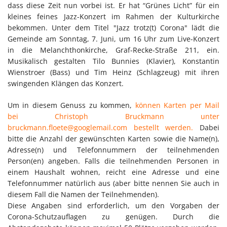
dass diese Zeit nun vorbei ist. Er hat “Grünes Licht” für ein
kleines feines Jazz-Konzert im Rahmen der Kulturkirche
bekommen. Unter dem Titel "Jazz trotz(t) Corona" lädt die
Gemeinde am Sonntag, 7. Juni, um 16 Uhr zum Live-Konzert
in die Melanchthonkirche, Graf-Recke-Straße 211, ein.
Musikalisch gestalten Tilo Bunnies (Klavier), Konstantin
Wienstroer (Bass) und Tim Heinz (Schlagzeug) mit ihren
swingenden Klängen das Konzert.
Um in diesem Genuss zu kommen,
können Karten per Mail
bei Christoph Bruckmann unter
bruckmann.floete@googlemail.com bestellt werden.
Dabei
bitte die Anzahl der gewünschten Karten sowie die Name(n),
Adresse(n) und Telefonnummern der teilnehmenden
Person(en) angeben. Falls die teilnehmenden Personen in
einem Haushalt wohnen, reicht eine Adresse und eine
Telefonnummer natürlich aus (aber bitte nennen Sie auch in
diesem Fall die Namen der Teilnehmenden).
Diese Angaben sind erforderlich, um den Vorgaben der
Corona-Schutzauflagen zu genügen. Durch die