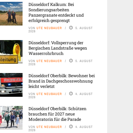
Düsseldorf Kalkum: Bei
Sondierungsarbeiten
Panzergranate entdeckt und
erfolgreich gesprengt
VON
UTE NEUBAUER
5. AUGUST
2026
Düsseldorf: Vollsperrung der
Bergischen Landstraße wegen
Wasserrohrbruch
VON
UTE NEUBAUER
5. AUGUST
2026
Düsseldorf Oberbilk: Bewohner bei
Brand in Dachgeschosswohnung
leicht verletzt
VON
UTE NEUBAUER
4. AUGUST
2026
Düsseldorf Oberbilk: Schützen
brauchen für 2027 neue
Moderatorin für die Parade
VON
UTE NEUBAUER
4. AUGUST
2026