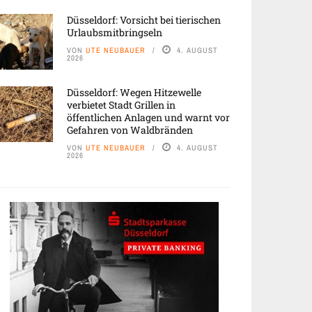
Düsseldorf: Vorsicht bei tierischen
Urlaubsmitbringseln
VON
UTE NEUBAUER
4. AUGUST
2026
Düsseldorf: Wegen Hitzewelle
verbietet Stadt Grillen in
öffentlichen Anlagen und warnt vor
Gefahren von Waldbränden
VON
UTE NEUBAUER
4. AUGUST
2026