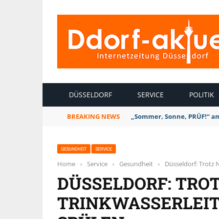
INTERNETZEITUNG DÜSSELDORF
DÜSSELDORF
SERVICE
POLITIK
BREAKING NEWS
„Sommer, Sonne, PRÜF!“ am 
GESUNDHEIT
SERVICE
Home
›
Service
›
Gesundheit
›
Düsseldorf: Trotz
DÜSSELDORF: TRO
TRINKWASSERLEIT