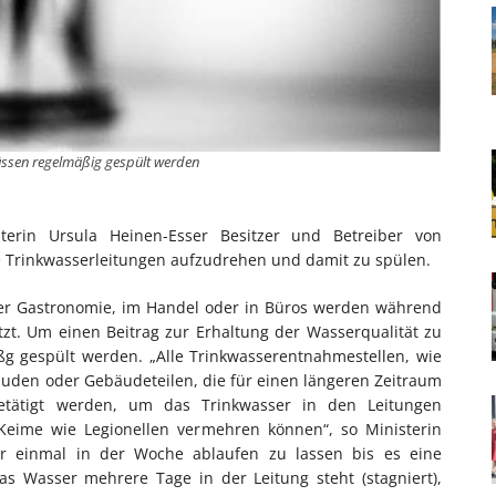
ssen regelmäßig gespült werden
erin Ursula Heinen-Esser Besitzer und Betreiber von
 Trinkwasserleitungen aufzudrehen und damit zu spülen.
der Gastronomie, im Handel oder in Büros werden während
zt. Um einen Beitrag zur Erhaltung der Wasserqualität zu
äßg gespült werden. „Alle Trinkwasserentnahmestellen, wie
den oder Gebäudeteilen, die für einen längeren Zeitraum
etätigt werden, um das Trinkwasser in den Leitungen
 Keime wie Legionellen vermehren können“, so Ministerin
er einmal in der Woche ablaufen zu lassen bis es eine
s Wasser mehrere Tage in der Leitung steht (stagniert),