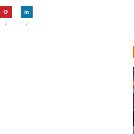
0
0
INDUSTRIELLER CHIC: WIE
KUNSTSTOFFFENSTER DEN
LOFT-STIL IN IHREM
EINFAMILIENHAUS