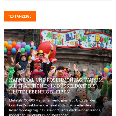
TEXTANZEIGE
KARNEVAL UND ROSENMONTAG: WARUM
DIE TRADITIONEN IN DÜSSELDORF BIS
HEUTE LEBENDIG BLEIBEN
Mehr als 700.000 Menschen verfolgten laut Angaben des
Comitee Düsseldorfer Carneval auch 2026 wieder den
Rosenmontagszug in Düsseldorf. Trotz wechselnder Trends,
moderner Eventkultur und steigender