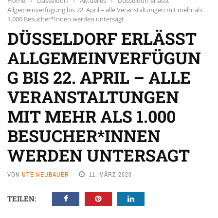
Home
›
Düsseldorf
›
Aktuelles
›
Düsseldorf erlässt
Allgemeinverfügung bis 22. April – alle Veranstaltungen mit mehr als
1.000 Besucher*Innen werden untersagt
DÜSSELDORF ERLÄSST
ALLGEMEINVERFÜGUN
G BIS 22. APRIL – ALLE
VERANSTALTUNGEN
MIT MEHR ALS 1.000
BESUCHER*INNEN
WERDEN UNTERSAGT
VON
UTE NEUBAUER
11. MÄRZ 2020
TEILEN: