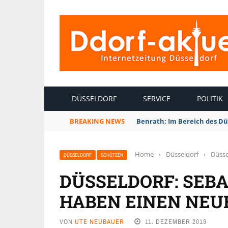
INTERNETZEITUNG DÜSSELDORF
DÜSSELDORF
SERVICE
POLITIK
BREAKING NEWS
Benrath: Im Bereich des Dü
Home
›
Düsseldorf
›
Düsse
DÜSSELDORF
SCHÜTZEN
DÜSSELDORF: SEBA
HABEN EINEN NEU
VON
UTE NEUBAUER
11. DEZEMBER 2019