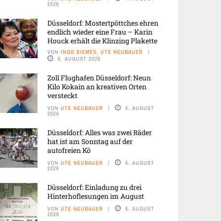
2026
Düsseldorf: Mostertpöttches ehren
endlich wieder eine Frau – Karin
Houck erhält die Klinzing Plakette
VON
INGO SIEMES, UTE NEUBAUER
6. AUGUST 2026
Zoll Flughafen Düsseldorf: Neun
Kilo Kokain an kreativen Orten
versteckt
VON
UTE NEUBAUER
6. AUGUST
2026
Düsseldorf: Alles was zwei Räder
hat ist am Sonntag auf der
autofreien Kö
VON
UTE NEUBAUER
6. AUGUST
2026
Düsseldorf: Einladung zu drei
Hinterhoflesungen im August
VON
UTE NEUBAUER
6. AUGUST
2026