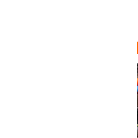
INDUSTRIELLER CHIC: WIE
KUNSTSTOFFFENSTER DEN
LOFT-STIL IN IHREM
EINFAMILIENHAUS
UNTERSTÜTZEN