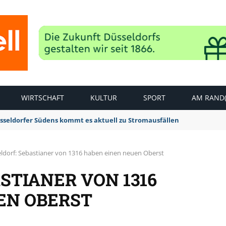
WIRTSCHAFT
KULTUR
SPORT
AM RAND(
sseldorfer Südens kommt es aktuell zu Stromausfällen
ldorf: Sebastianer von 1316 haben einen neuen Oberst
STIANER VON 1316
EN OBERST