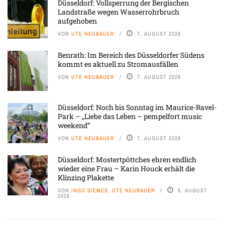
Düsseldorf: Vollsperrung der Bergischen
Landstraße wegen Wasserrohrbruch
aufgehoben
VON
UTE NEUBAUER
7. AUGUST 2026
Benrath: Im Bereich des Düsseldorfer Südens
kommt es aktuell zu Stromausfällen
VON
UTE NEUBAUER
7. AUGUST 2026
Düsseldorf: Noch bis Sonntag im Maurice-Ravel-
Park – „Liebe das Leben – pempelfort music
weekend“
VON
UTE NEUBAUER
7. AUGUST 2026
Düsseldorf: Mostertpöttches ehren endlich
wieder eine Frau – Karin Houck erhält die
Klinzing Plakette
VON
INGO SIEMES, UTE NEUBAUER
6. AUGUST
2026