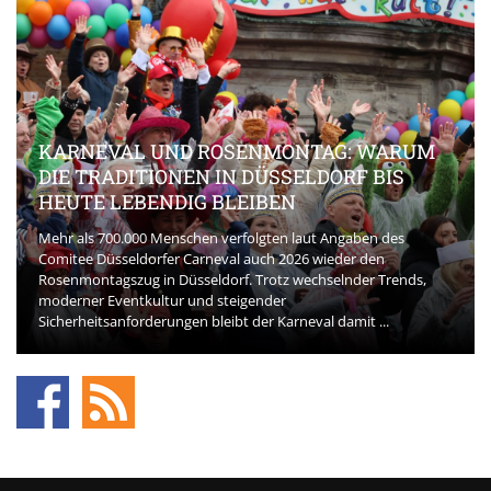
KARNEVAL UND ROSENMONTAG: WARUM
DIE TRADITIONEN IN DÜSSELDORF BIS
HEUTE LEBENDIG BLEIBEN
Mehr als 700.000 Menschen verfolgten laut Angaben des
Comitee Düsseldorfer Carneval auch 2026 wieder den
Rosenmontagszug in Düsseldorf. Trotz wechselnder Trends,
moderner Eventkultur und steigender
Sicherheitsanforderungen bleibt der Karneval damit ...