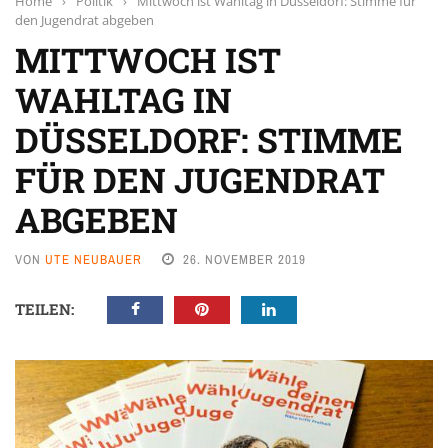
Home
›
Politik
›
Mittwoch ist Wahltag in Düsseldorf: Stimme für
den Jugendrat abgeben
MITTWOCH IST
WAHLTAG IN
DÜSSELDORF: STIMME
FÜR DEN JUGENDRAT
ABGEBEN
VON
UTE NEUBAUER
26. NOVEMBER 2019
TEILEN: