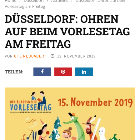
Home
›
Düsseldorf
›
Aktuelles
›
Düsseldorf: Ohren auf beim
Vorlesetag am Freitag
DÜSSELDORF: OHREN
AUF BEIM VORLESETAG
AM FREITAG
VON
UTE NEUBAUER
12. NOVEMBER 2019
TEILEN: