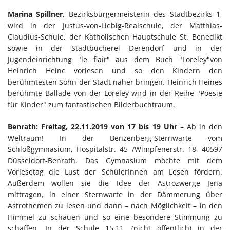
Marina Spillner
, Bezirksbürgermeisterin des Stadtbezirks 1,
wird in der Justus-von-Liebig-Realschule, der Matthias-
Claudius-Schule, der Katholischen Hauptschule St. Benedikt
sowie in der Stadtbücherei Derendorf und in der
Jugendeinrichtung "le flair" aus dem Buch "Loreley"von
Heinrich Heine vorlesen und so den Kindern den
berühmtesten Sohn der Stadt näher bringen. Heinrich Heines
berühmte Ballade von der Loreley wird in der Reihe "Poesie
für Kinder" zum fantastischen Bilderbuchtraum.
Benrath: Freitag, 22.11.2019 von 17 bis 19 Uhr –
Ab in den
Weltraum! In der Benzenberg-Sternwarte vom
Schloßgymnasium, Hospitalstr. 45 /Wimpfenerstr. 18, 40597
Düsseldorf-Benrath. Das Gymnasium möchte mit dem
Vorlesetag die Lust der SchülerInnen am Lesen fördern.
Außerdem wollen sie die Idee der Astrozwerge Jena
mittragen, in einer Sternwarte in der Dämmerung über
Astrothemen zu lesen und dann – nach Möglichkeit – in den
Himmel zu schauen und so eine besondere Stimmung zu
schaffen. In der Schule 15.11. (nicht öffentlich) in der