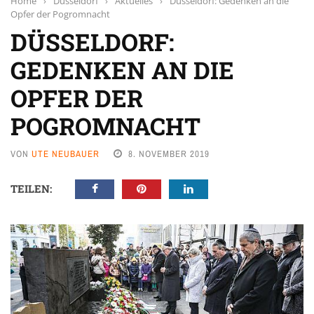
Home
›
Düsseldorf
›
Aktuelles
›
Düsseldorf: Gedenken an die
Opfer der Pogromnacht
DÜSSELDORF:
GEDENKEN AN DIE
OPFER DER
POGROMNACHT
VON
UTE NEUBAUER
8. NOVEMBER 2019
TEILEN: