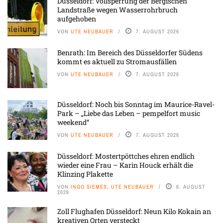
Düsseldorf: Vollsperrung der Bergischen
Landstraße wegen Wasserrohrbruch
aufgehoben
VON
UTE NEUBAUER
7. AUGUST 2026
Benrath: Im Bereich des Düsseldorfer Südens
kommt es aktuell zu Stromausfällen
VON
UTE NEUBAUER
7. AUGUST 2026
Düsseldorf: Noch bis Sonntag im Maurice-Ravel-
Park – „Liebe das Leben – pempelfort music
weekend“
VON
UTE NEUBAUER
7. AUGUST 2026
Düsseldorf: Mostertpöttches ehren endlich
wieder eine Frau – Karin Houck erhält die
Klinzing Plakette
VON
INGO SIEMES, UTE NEUBAUER
6. AUGUST
2026
Zoll Flughafen Düsseldorf: Neun Kilo Kokain an
kreativen Orten versteckt