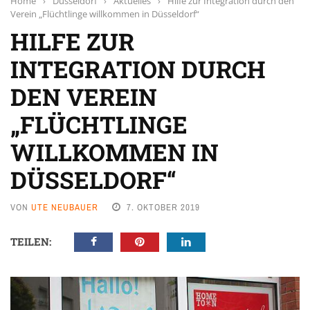
Home
›
Düsseldorf
›
Aktuelles
›
Hilfe zur Integration durch den
Verein „Flüchtlinge willkommen in Düsseldorf“
HILFE ZUR
INTEGRATION DURCH
DEN VEREIN
„FLÜCHTLINGE
WILLKOMMEN IN
DÜSSELDORF“
VON
UTE NEUBAUER
7. OKTOBER 2019
TEILEN: