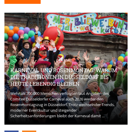
KARNEVAL UND ROSENMONTAG: WARUM
DIE TRADITIONEN IN DÜSSELDORF BIS
HEUTE LEBENDIG BLEIBEN
Mehr als 700.000 Menschen verfolgten laut Angaben des
Comitee Düsseldorfer Carneval auch 2026 wieder den
Rosenmontagszug in Düsseldorf. Trotz wechselnder Trends,
moderner Eventkultur und steigender
Sicherheitsanforderungen bleibt der Karneval damit ...