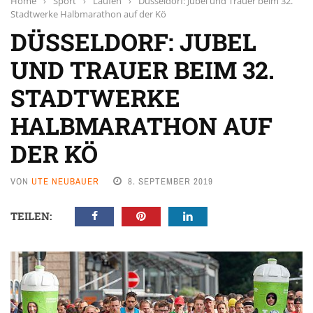
Home
›
Sport
›
Laufen
›
Düsseldorf: Jubel und Trauer beim 32.
Stadtwerke Halbmarathon auf der Kö
DÜSSELDORF: JUBEL
UND TRAUER BEIM 32.
STADTWERKE
HALBMARATHON AUF
DER KÖ
VON
UTE NEUBAUER
8. SEPTEMBER 2019
TEILEN: