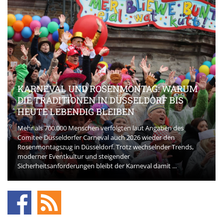
KARNEVAL UND ROSENMONTAG: WARUM
DIE TRADITIONEN IN DÜSSELDORF BIS
HEUTE LEBENDIG BLEIBEN
Mehr als 700.000 Menschen verfolgten laut Angaben des
Comitee Düsseldorfer Carneval auch 2026 wieder den
Rosenmontagszug in Düsseldorf. Trotz wechselnder Trends,
moderner Eventkultur und steigender
Sicherheitsanforderungen bleibt der Karneval damit ...