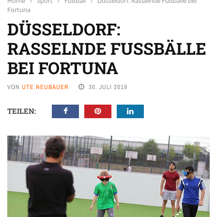
Home
›
Sport
›
Fußball
›
Düsseldorf: Rasselnde Fußbälle bei
Fortuna
DÜSSELDORF:
RASSELNDE FUSSBÄLLE B
EI FORTUNA
VON
UTE NEUBAUER
30. JULI 2019
TEILEN: