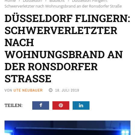
Home
›
Düsseldorf
›
Blaulicht
›
Düsseldorf Flingern:
Schwerverletzter nach Wohnungsbrand an der Ronsdorfer Straße
DÜSSELDORF FLINGERN:
SCHWERVERLETZTER
NACH
WOHNUNGSBRAND AN
DER RONSDORFER
STRASSE
VON
UTE NEUBAUER
18. JULI 2019
TEILEN: