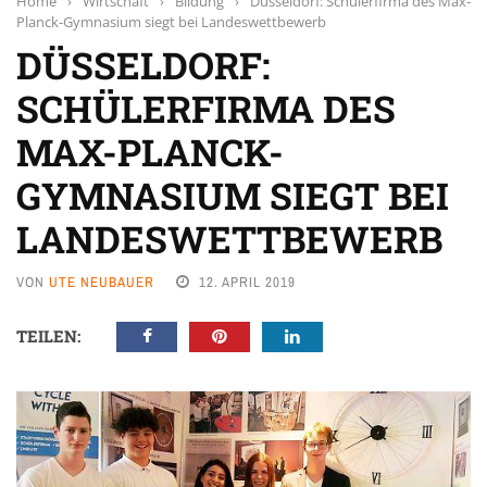
Home
›
Wirtschaft
›
Bildung
›
Düsseldorf: Schülerfirma des Max-
Planck-Gymnasium siegt bei Landeswettbewerb
DÜSSELDORF:
SCHÜLERFIRMA DES
MAX-PLANCK-
GYMNASIUM SIEGT BEI
LANDESWETTBEWERB
VON
UTE NEUBAUER
12. APRIL 2019
TEILEN: