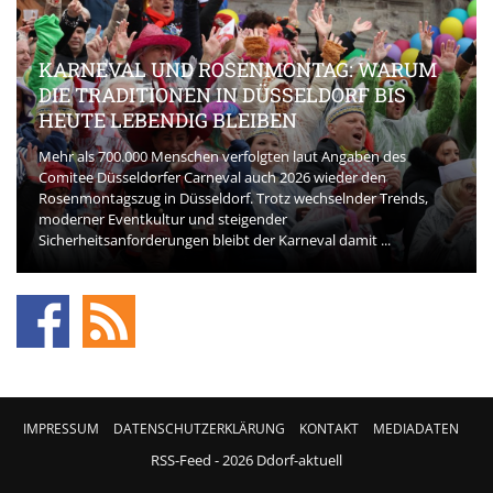
KARNEVAL UND ROSENMONTAG: WARUM
DIE TRADITIONEN IN DÜSSELDORF BIS
HEUTE LEBENDIG BLEIBEN
Mehr als 700.000 Menschen verfolgten laut Angaben des
Comitee Düsseldorfer Carneval auch 2026 wieder den
Rosenmontagszug in Düsseldorf. Trotz wechselnder Trends,
moderner Eventkultur und steigender
Sicherheitsanforderungen bleibt der Karneval damit ...
IMPRESSUM
DATENSCHUTZERKLÄRUNG
KONTAKT
MEDIADATEN
RSS-Feed
- 2026 Ddorf-aktuell