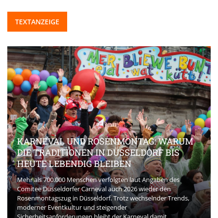
TEXTANZEIGE
KARNEVAL UND ROSENMONTAG: WARUM
DIE TRADITIONEN IN DÜSSELDORF BIS
HEUTE LEBENDIG BLEIBEN
Mehr als 700.000 Menschen verfolgten laut Angaben des
Comitee Düsseldorfer Carneval auch 2026 wieder den
Rosenmontagszug in Düsseldorf. Trotz wechselnder Trends,
moderner Eventkultur und steigender
Sicherheitsanforderungen bleibt der Karneval damit ...