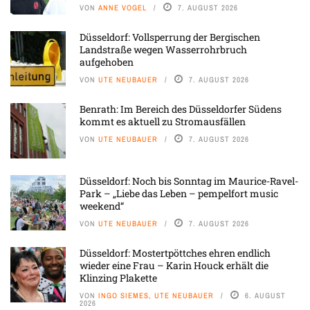
VON
ANNE VOGEL
7. AUGUST 2026
Düsseldorf: Vollsperrung der Bergischen
Landstraße wegen Wasserrohrbruch
aufgehoben
VON
UTE NEUBAUER
7. AUGUST 2026
Benrath: Im Bereich des Düsseldorfer Südens
kommt es aktuell zu Stromausfällen
VON
UTE NEUBAUER
7. AUGUST 2026
Düsseldorf: Noch bis Sonntag im Maurice-Ravel-
Park – „Liebe das Leben – pempelfort music
weekend“
VON
UTE NEUBAUER
7. AUGUST 2026
Düsseldorf: Mostertpöttches ehren endlich
wieder eine Frau – Karin Houck erhält die
Klinzing Plakette
VON
INGO SIEMES, UTE NEUBAUER
6. AUGUST
2026