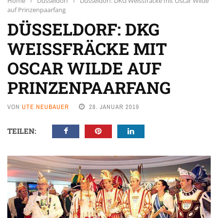
Home
›
Düsseldorf
›
Düsseldorf: DKG Weissfräcke mit Oscar Wilde
auf Prinzenpaarfang
DÜSSELDORF: DKG
WEISSFRÄCKE MIT
OSCAR WILDE AUF
PRINZENPAARFANG
VON
UTE NEUBAUER
28. JANUAR 2019
TEILEN: