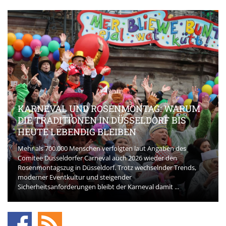
KARNEVAL UND ROSENMONTAG: WARUM
DIE TRADITIONEN IN DÜSSELDORF BIS
HEUTE LEBENDIG BLEIBEN
Mehr als 700.000 Menschen verfolgten laut Angaben des
Comitee Düsseldorfer Carneval auch 2026 wieder den
Rosenmontagszug in Düsseldorf. Trotz wechselnder Trends,
moderner Eventkultur und steigender
Sicherheitsanforderungen bleibt der Karneval damit ...