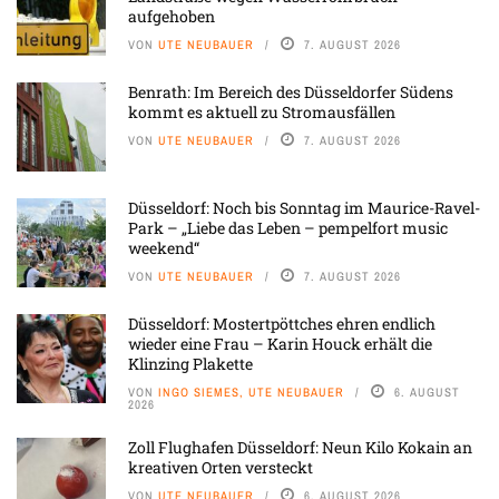
aufgehoben
VON
UTE NEUBAUER
7. AUGUST 2026
Benrath: Im Bereich des Düsseldorfer Südens
kommt es aktuell zu Stromausfällen
VON
UTE NEUBAUER
7. AUGUST 2026
Düsseldorf: Noch bis Sonntag im Maurice-Ravel-
Park – „Liebe das Leben – pempelfort music
weekend“
VON
UTE NEUBAUER
7. AUGUST 2026
Düsseldorf: Mostertpöttches ehren endlich
wieder eine Frau – Karin Houck erhält die
Klinzing Plakette
VON
INGO SIEMES, UTE NEUBAUER
6. AUGUST
2026
Zoll Flughafen Düsseldorf: Neun Kilo Kokain an
kreativen Orten versteckt
VON
UTE NEUBAUER
6. AUGUST 2026