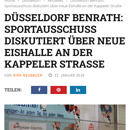
Home
›
Düsseldorf
›
Aktuelles
›
Düsseldorf Benrath:
Sportausschuss diskutiert über neue Eishalle an der Kappeler Straße
DÜSSELDORF BENRATH:
SPORTAUSSCHUSS
DISKUTIERT ÜBER NEUE
EISHALLE AN DER
KAPPELER STRASSE
VON
DIRK NEUBAUER
22. JANUAR 2019
TEILEN: