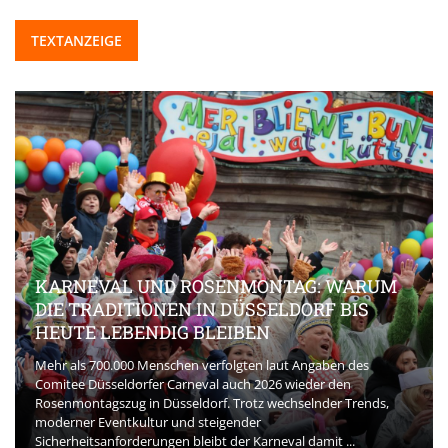
TEXTANZEIGE
KARNEVAL UND ROSENMONTAG: WARUM
DIE TRADITIONEN IN DÜSSELDORF BIS
HEUTE LEBENDIG BLEIBEN
Mehr als 700.000 Menschen verfolgten laut Angaben des
Comitee Düsseldorfer Carneval auch 2026 wieder den
Rosenmontagszug in Düsseldorf. Trotz wechselnder Trends,
moderner Eventkultur und steigender
Sicherheitsanforderungen bleibt der Karneval damit ...