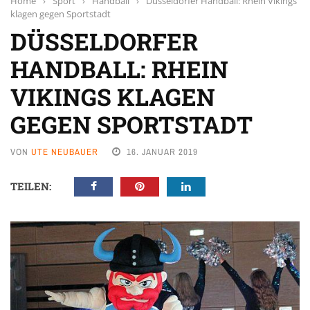
Home
›
Sport
›
Handball
›
Düsseldorfer Handball: Rhein Vikings
klagen gegen Sportstadt
DÜSSELDORFER
HANDBALL: RHEIN
VIKINGS KLAGEN
GEGEN SPORTSTADT
VON
UTE NEUBAUER
16. JANUAR 2019
TEILEN: