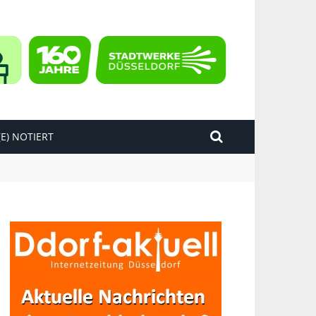
E) NOTIERT
kend“