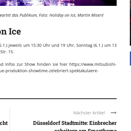
UNTERSTÜTZEN
Die Inspiration des industriellen Chics sind die
artet das Publikum, Foto: Holiday on Ice, Martin Miseré
Werkshallen des Industriezeitalters. Die Basis für
diesen Stil sind große Räume, schlicht gehalten
n Ice
mit rustikalen Elementen und großen
Fensterflächen. Wie so vieles wurde ...
(5.1.) jeweils um 15:30 Uhr und 19 Uhr, Sonntag (6.1.) um 13
Str. 15.
nd Infos zur Show hinden sie hier https://www.mitsubishi-
eue-produktion-showtime-zelebriert-spektakulaere-
Nächster Artikel
icht
Düsseldorf Stadtmitte: Einbrecher
scheitern am Smarthome