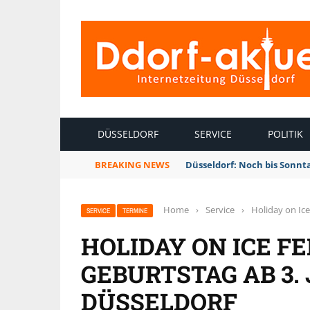
INTERNETZEITUNG DÜSSELDORF
DÜSSELDORF
SERVICE
POLITIK
BREAKING NEWS
Düsseldorf: Noch bis Sonnt
Home
›
Service
›
Holiday on Ice
SERVICE
TERMINE
HOLIDAY ON ICE FE
GEBURTSTAG AB 3.
DÜSSELDORF