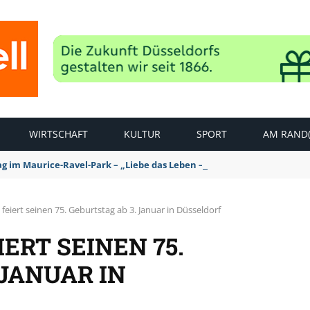
WIRTSCHAFT
KULTUR
SPORT
AM RAND(
ag im Maurice-Ravel-Park – „Liebe das Leben – pempelfort music wee
 feiert seinen 75. Geburtstag ab 3. Januar in Düsseldorf
IERT SEINEN 75.
 JANUAR IN