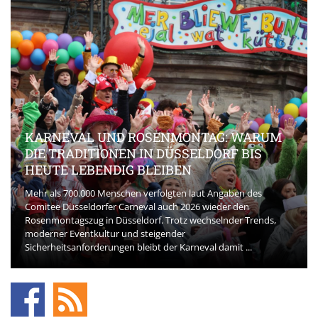
KARNEVAL UND ROSENMONTAG: WARUM
DIE TRADITIONEN IN DÜSSELDORF BIS
HEUTE LEBENDIG BLEIBEN
Mehr als 700.000 Menschen verfolgten laut Angaben des
Comitee Düsseldorfer Carneval auch 2026 wieder den
Rosenmontagszug in Düsseldorf. Trotz wechselnder Trends,
moderner Eventkultur und steigender
Sicherheitsanforderungen bleibt der Karneval damit ...