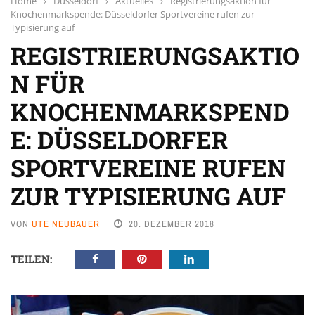
Home
›
Düsseldorf
›
Aktuelles
›
Registrierungsaktion für
Knochenmarkspende: Düsseldorfer Sportvereine rufen zur
Typisierung auf
REGISTRIERUNGSAKTIO
N FÜR
KNOCHENMARKSPEND
E: DÜSSELDORFER
SPORTVEREINE RUFEN
ZUR TYPISIERUNG AUF
VON
UTE NEUBAUER
20. DEZEMBER 2018
TEILEN: