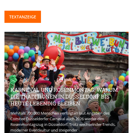
TEXTANZEIGE
KARNEVAL UND ROSENMONTAG: WARUM
DIE TRADITIONEN IN DÜSSELDORF BIS
HEUTE LEBENDIG BLEIBEN
Mehr als 700.000 Menschen verfolgten laut Angaben des
Comitee Düsseldorfer Carneval auch 2026 wieder den
Rosenmontagszug in Düsseldorf. Trotz wechselnder Trends,
moderner Eventkultur und steigender