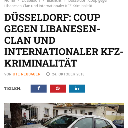
Home
›
Düsseldorf
›
Blaulicht
›
Düsseldorf: Coup gegen
Libanesen-Clan und internationaler KFZ-Kriminalität
DÜSSELDORF: COUP
GEGEN LIBANESEN-
CLAN UND
INTERNATIONALER KFZ-
KRIMINALITÄT
VON
UTE NEUBAUER
24. OKTOBER 2018
TEILEN: