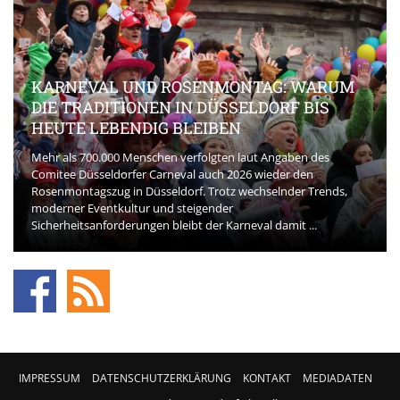
KARNEVAL UND ROSENMONTAG: WARUM
DIE TRADITIONEN IN DÜSSELDORF BIS
HEUTE LEBENDIG BLEIBEN
Mehr als 700.000 Menschen verfolgten laut Angaben des
Comitee Düsseldorfer Carneval auch 2026 wieder den
Rosenmontagszug in Düsseldorf. Trotz wechselnder Trends,
moderner Eventkultur und steigender
Sicherheitsanforderungen bleibt der Karneval damit ...
IMPRESSUM
DATENSCHUTZERKLÄRUNG
KONTAKT
MEDIADATEN