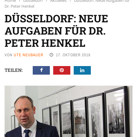
Home
›
Düsseldorf
›
Aktuelles
›
Düsseldorf: Neue Aufgaben für
Dr. Peter Henkel
DÜSSELDORF: NEUE
AUFGABEN FÜR DR.
PETER HENKEL
VON
UTE NEUBAUER
17. OKTOBER 2018
TEILEN: