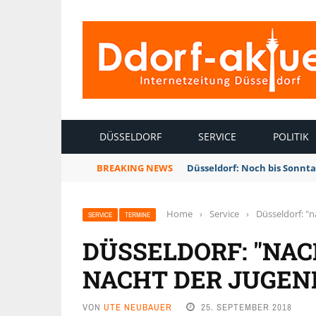
INTERNETZEITUNG DÜSSELDORF
DÜSSELDORF
SERVICE
POLITIK
BREAKING NEWS
Düsseldorf: Noch bis Sonnt
Home
›
Service
›
Düsseldorf: "
SERVICE
TERMINE
DÜSSELDORF: "NA
NACHT DER JUGEN
VON
UTE NEUBAUER
25. SEPTEMBER 2018