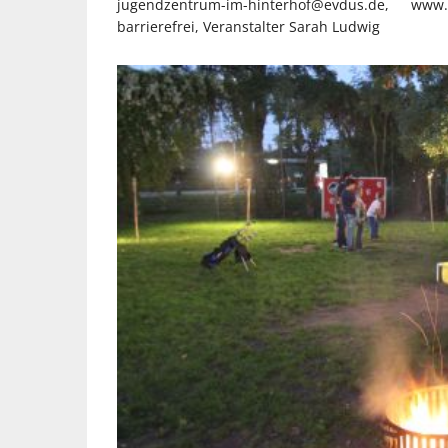
jugendzentrum-im-hinterhof@evdus.de, www.f
barrierefrei, Veranstalter Sarah Ludwig