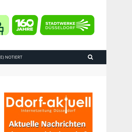
E) NOTIERT
kend“