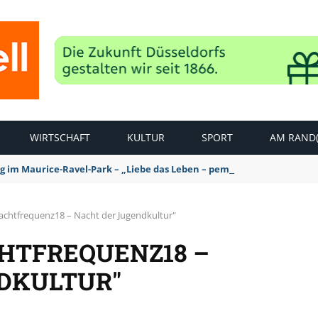
WIRTSCHAFT
KULTUR
SPORT
AM RAND(
ag im Maurice-Ravel-Park – „Liebe das Leben – pempelfort music wee
nachtfrequenz18 – Nacht der Jugendkultur"
CHTFREQUENZ18 –
DKULTUR"