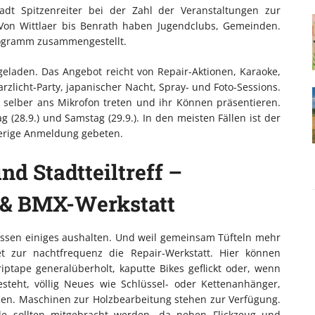
adt Spitzenreiter bei der Zahl der Veranstaltungen zur
 Von Wittlaer bis Benrath haben Jugendclubs, Gemeinden.
Programm zusammengestellt.
geladen. Das Angebot reicht von Repair-Aktionen, Karaoke,
arzlicht-Party, japanischer Nacht, Spray- und Foto-Sessions.
selber ans Mikrofon treten und ihr Können präsentieren.
g (28.9.) und Samstag (29.9.). In den meisten Fällen ist der
rherige Anmeldung gebeten.
d Stadtteiltreff –
 & BMX-Werkstatt
ssen einiges aushalten. Und weil gemeinsam Tüfteln mehr
et zur nachtfrequenz die Repair-Werkstatt. Hier können
ptape generalüberholt, kaputte Bikes geflickt oder, wenn
steht, völlig Neues wie Schlüssel- oder Kettenanhänger,
en. Maschinen zur Holzbearbeitung stehen zur Verfügung.
ile sollten mitgebracht werden, da neben Flickzeug und