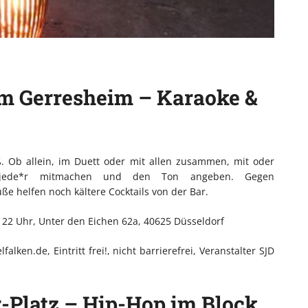
m Gerresheim – Karaoke &
. Ob allein, im Duett oder mit allen zusammen, mit oder
n jede*r mitmachen und den Ton angeben. Gegen
ße helfen noch kältere Cocktails von der Bar.
s 22 Uhr, Unter den Eichen 62a, 40625 Düsseldorf
lken.de, Eintritt frei!, nicht barrierefrei, Veranstalter SJD
-Platz – Hip-Hop im Block