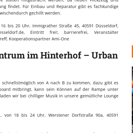
ng findet. Für Einbau und Reparatur gibt es fachkundige
wischendurch gechillt werden.
on 16 bis 20 Uhr, Immigrather Straße 45, 40591 Düsseldorf,
seldorf.de, Eintritt frei!, barrierefrei, Veranstalter
reff, Kooperationspartner Ami-One
ntrum im Hinterhof – Urban
, schnellstmöglich von A nach B zu kommen, dazu gibt es
eboard mitbringt, kann sein Können auf der Rampe unter
aden wir bei chilliger Musik in unsere gemütliche Lounge
INDUSTRIELLER CHIC: WIE
9., von 18 bis 24 Uhr, Werstener Dorfstraße 90a, 40591
KUNSTSTOFFFENSTER DEN
LOFT-STIL IN IHREM
EINFAMILIENHAUS