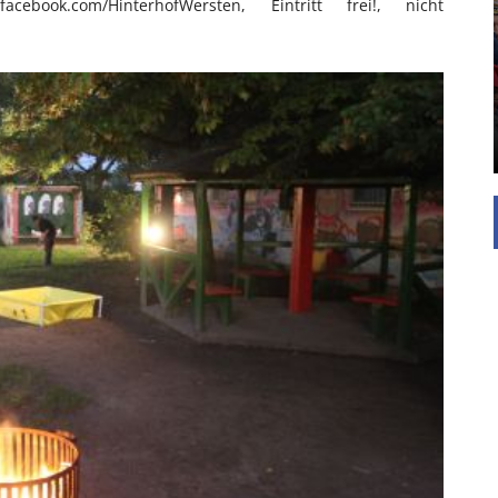
acebook.com/HinterhofWersten, Eintritt frei!, nicht
UNTERSTÜTZEN
Die Inspiration des industriellen Chics sind die
Werkshallen des Industriezeitalters. Die Basis für
diesen Stil sind große Räume, schlicht gehalten
mit rustikalen Elementen und großen
Fensterflächen. Wie so vieles wurde ...