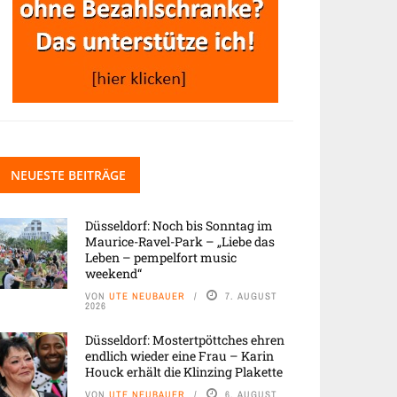
NEUESTE BEITRÄGE
Düsseldorf: Noch bis Sonntag im
Maurice-Ravel-Park – „Liebe das
Leben – pempelfort music
weekend“
VON
UTE NEUBAUER
7. AUGUST
2026
Düsseldorf: Mostertpöttches ehren
endlich wieder eine Frau – Karin
Houck erhält die Klinzing Plakette
VON
UTE NEUBAUER
6. AUGUST