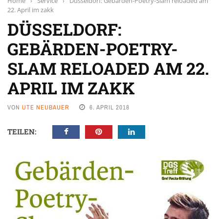
Home
›
Service
›
Düsseldorf: Gebärden-Poetry-Slam reloaded am
22. April im zakk
DÜSSELDORF:
GEBÄRDEN-POETRY-
SLAM RELOADED AM 22.
APRIL IM ZAKK
VON
UTE NEUBAUER
6. APRIL 2018
TEILEN: