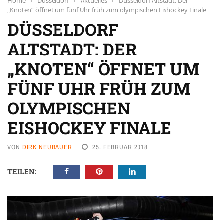
Home
›
Düsseldorf
›
Aktuelles
›
Düsseldorf Altstadt: Der
„Knoten“ öffnet um fünf Uhr früh zum olympischen Eishockey Finale
DÜSSELDORF
ALTSTADT: DER
„KNOTEN“ ÖFFNET UM
FÜNF UHR FRÜH ZUM
OLYMPISCHEN
EISHOCKEY FINALE
VON
DIRK NEUBAUER
25. FEBRUAR 2018
TEILEN: