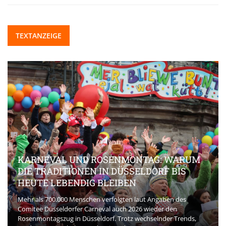
TEXTANZEIGE
KARNEVAL UND ROSENMONTAG: WARUM
DIE TRADITIONEN IN DÜSSELDORF BIS
HEUTE LEBENDIG BLEIBEN
Mehr als 700.000 Menschen verfolgten laut Angaben des
Comitee Düsseldorfer Carneval auch 2026 wieder den
Rosenmontagszug in Düsseldorf. Trotz wechselnder Trends,