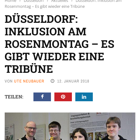
Home
›
Düsseldorf
›
Aktuelles
›
Düsseldorf: Inklusion am
Rosenmontag – Es gibt wieder eine Tribüne
DÜSSELDORF:
INKLUSION AM
ROSENMONTAG – ES
GIBT WIEDER EINE
TRIBÜNE
VON
UTE NEUBAUER
12. JANUAR 2018
TEILEN: