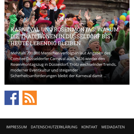
KARNEVAL UND ROSENMONTAG: WARUM
DIE TRADITIONEN IN DÜSSELDORF BIS
HEUTE LEBENDIG BLEIBEN
Mehr als 700.000 Menschen verfolgten laut Angaben des
Comitee Düsseldorfer Carneval auch 2026 wieder den
Rosenmontagszug in Düsseldorf. Trotz wechselnder Trends,
moderner Eventkultur und steigender
Sicherheitsanforderungen bleibt der Karneval damit ...
IMPRESSUM
DATENSCHUTZERKLÄRUNG
KONTAKT
MEDIADATEN