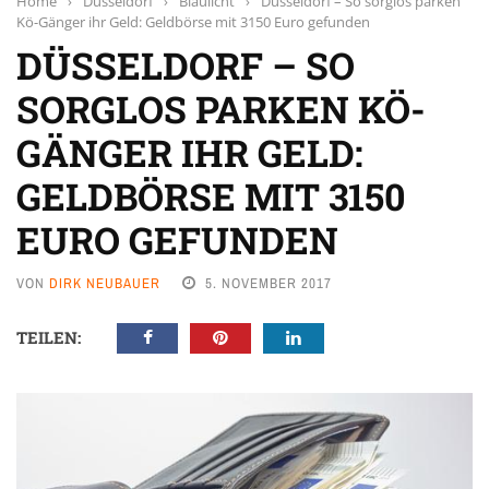
Home
›
Düsseldorf
›
Blaulicht
›
Düsseldorf – So sorglos parken
Kö-Gänger ihr Geld: Geldbörse mit 3150 Euro gefunden
DÜSSELDORF – SO
SORGLOS PARKEN KÖ-
GÄNGER IHR GELD:
GELDBÖRSE MIT 3150
EURO GEFUNDEN
VON
DIRK NEUBAUER
5. NOVEMBER 2017
TEILEN: