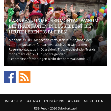
KARNEVAL UND ROSENMONTAG: WARUM
DIE TRADITIONEN IN DÜSSELDORF BIS
HEUTE LEBENDIG BLEIBEN
Mehr als 700.000 Menschen verfolgten laut Angaben des
Comitee Düsseldorfer Carneval auch 2026 wieder den
Rosenmontagszug in Düsseldorf. Trotz wechselnder Trends,
moderner Eventkultur und steigender
Sicherheitsanforderungen bleibt der Karneval damit ...
IMPRESSUM
DATENSCHUTZERKLÄRUNG
KONTAKT
MEDIADATEN
RSS-Feed
- 2026 Ddorf-aktuell