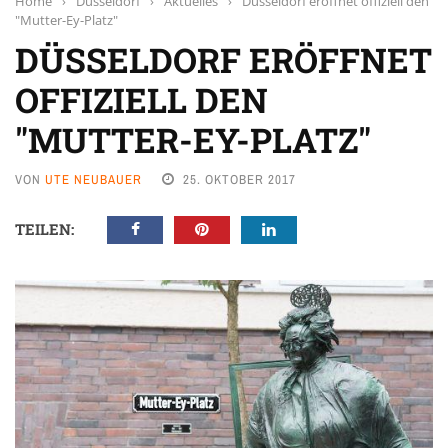
Home
›
Düsseldorf
›
Aktuelles
›
Düsseldorf eröffnet offiziell den
"Mutter-Ey-Platz"
DÜSSELDORF ERÖFFNET
OFFIZIELL DEN
"MUTTER-EY-PLATZ"
VON
UTE NEUBAUER
25. OKTOBER 2017
TEILEN: