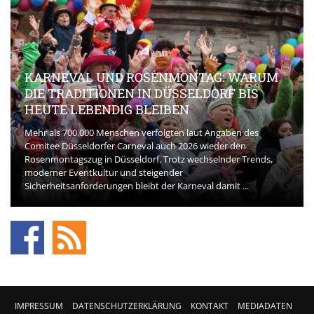
KARNEVAL UND ROSENMONTAG: WARUM
DIE TRADITIONEN IN DÜSSELDORF BIS
HEUTE LEBENDIG BLEIBEN
Mehr als 700.000 Menschen verfolgten laut Angaben des
Comitee Düsseldorfer Carneval auch 2026 wieder den
Rosenmontagszug in Düsseldorf. Trotz wechselnder Trends,
moderner Eventkultur und steigender
Sicherheitsanforderungen bleibt der Karneval damit ...
IMPRESSUM
DATENSCHUTZERKLÄRUNG
KONTAKT
MEDIADATEN