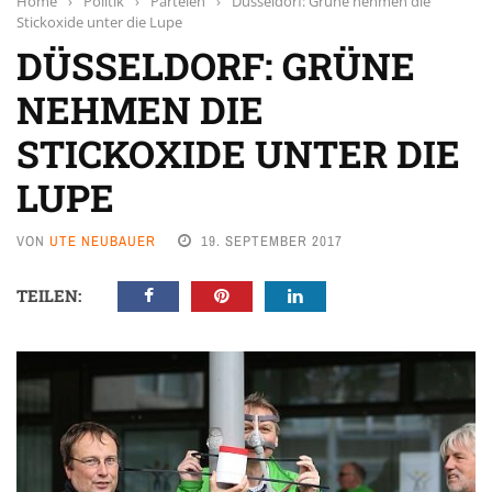
Home
›
Politik
›
Parteien
›
Düsseldorf: Grüne nehmen die
Stickoxide unter die Lupe
DÜSSELDORF: GRÜNE
NEHMEN DIE
STICKOXIDE UNTER DIE
LUPE
VON
UTE NEUBAUER
19. SEPTEMBER 2017
TEILEN: