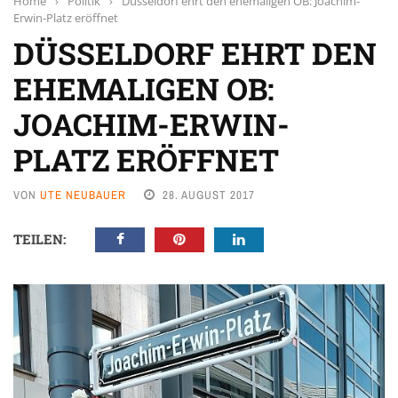
Home
›
Politik
›
Düsseldorf ehrt den ehemaligen OB: Joachim-
Erwin-Platz eröffnet
DÜSSELDORF EHRT DEN
EHEMALIGEN OB:
JOACHIM-ERWIN-
PLATZ ERÖFFNET
VON
UTE NEUBAUER
28. AUGUST 2017
TEILEN: