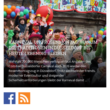
KARNEVAL UND ROSENMONTAG: WARUM
DIE TRADITIONEN IN DÜSSELDORF BIS
HEUTE LEBENDIG BLEIBEN
Mehr als 700.000 Menschen verfolgten laut Angaben des
Comitee Düsseldorfer Carneval auch 2026 wieder den
Rosenmontagszug in Düsseldorf. Trotz wechselnder Trends,
moderner Eventkultur und steigender
Sicherheitsanforderungen bleibt der Karneval damit ...