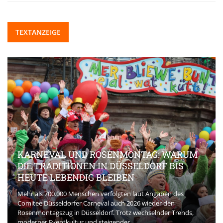
TEXTANZEIGE
KARNEVAL UND ROSENMONTAG: WARUM
DIE TRADITIONEN IN DÜSSELDORF BIS
HEUTE LEBENDIG BLEIBEN
Mehr als 700.000 Menschen verfolgten laut Angaben des
Comitee Düsseldorfer Carneval auch 2026 wieder den
Rosenmontagszug in Düsseldorf. Trotz wechselnder Trends,
moderner Eventkultur und steigender