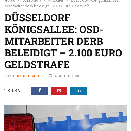
Home
›
Düsseldorf
›
Aktuelles
›
Düsseldorf Königsallee: OSD-
Mitarbeiter derb beleidigt – 2.100 Euro Geldstrafe
DÜSSELDORF
KÖNIGSALLEE: OSD-
MITARBEITER DERB
BELEIDIGT – 2.100 EURO
GELDSTRAFE
VON
DIRK NEUBAUER
4. AUGUST 2017
TEILEN: