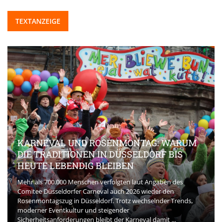
TEXTANZEIGE
KARNEVAL UND ROSENMONTAG: WARUM
DIE TRADITIONEN IN DÜSSELDORF BIS
HEUTE LEBENDIG BLEIBEN
Mehr als 700.000 Menschen verfolgten laut Angaben des
Comitee Düsseldorfer Carneval auch 2026 wieder den
Rosenmontagszug in Düsseldorf. Trotz wechselnder Trends,
moderner Eventkultur und steigender
Sicherheitsanforderungen bleibt der Karneval damit ...