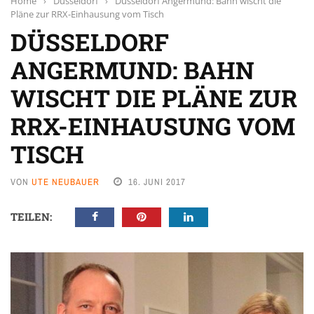
Home
›
Düsseldorf
›
Düsseldorf Angermund: Bahn wischt die
Pläne zur RRX-Einhausung vom Tisch
DÜSSELDORF
ANGERMUND: BAHN
WISCHT DIE PLÄNE ZUR
RRX-EINHAUSUNG VOM
TISCH
VON
UTE NEUBAUER
16. JUNI 2017
TEILEN: