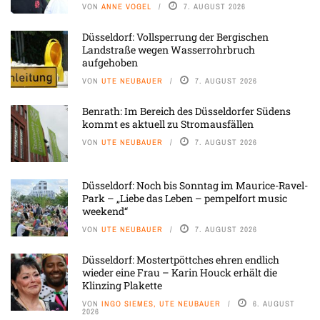
VON
ANNE VOGEL
7. AUGUST 2026
Düsseldorf: Vollsperrung der Bergischen
Landstraße wegen Wasserrohrbruch
aufgehoben
VON
UTE NEUBAUER
7. AUGUST 2026
Benrath: Im Bereich des Düsseldorfer Südens
kommt es aktuell zu Stromausfällen
VON
UTE NEUBAUER
7. AUGUST 2026
Düsseldorf: Noch bis Sonntag im Maurice-Ravel-
Park – „Liebe das Leben – pempelfort music
weekend“
VON
UTE NEUBAUER
7. AUGUST 2026
Düsseldorf: Mostertpöttches ehren endlich
wieder eine Frau – Karin Houck erhält die
Klinzing Plakette
VON
INGO SIEMES, UTE NEUBAUER
6. AUGUST
2026