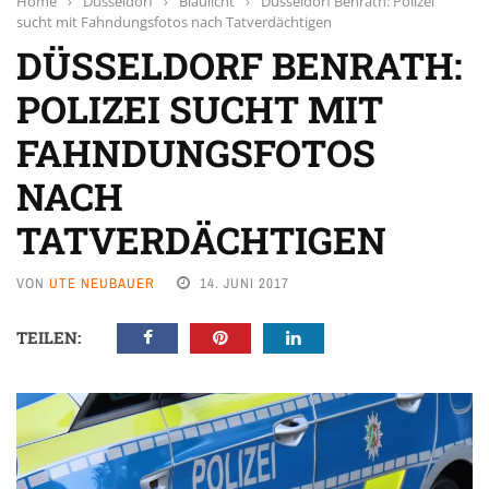
Home
›
Düsseldorf
›
Blaulicht
›
Düsseldorf Benrath: Polizei
sucht mit Fahndungsfotos nach Tatverdächtigen
DÜSSELDORF BENRATH:
POLIZEI SUCHT MIT
FAHNDUNGSFOTOS
NACH
TATVERDÄCHTIGEN
VON
UTE NEUBAUER
14. JUNI 2017
TEILEN: