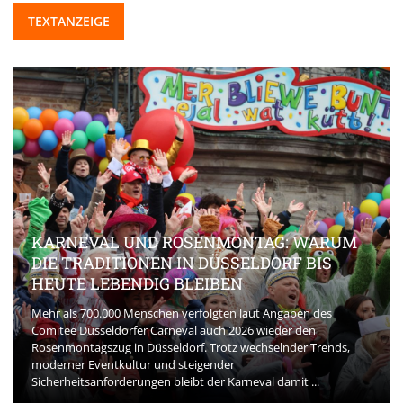
TEXTANZEIGE
KARNEVAL UND ROSENMONTAG: WARUM
DIE TRADITIONEN IN DÜSSELDORF BIS
HEUTE LEBENDIG BLEIBEN
Mehr als 700.000 Menschen verfolgten laut Angaben des
Comitee Düsseldorfer Carneval auch 2026 wieder den
Rosenmontagszug in Düsseldorf. Trotz wechselnder Trends,
moderner Eventkultur und steigender
Sicherheitsanforderungen bleibt der Karneval damit ...