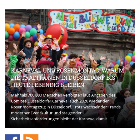
KARNEVAL UND ROSENMONTAG: WARUM
DIE TRADITIONEN IN DÜSSELDORF BIS
HEUTE LEBENDIG BLEIBEN
Mehr als 700.000 Menschen verfolgten laut Angaben des
Comitee Düsseldorfer Carneval auch 2026 wieder den
Rosenmontagszug in Düsseldorf. Trotz wechselnder Trends,
moderner Eventkultur und steigender
Sicherheitsanforderungen bleibt der Karneval damit ...