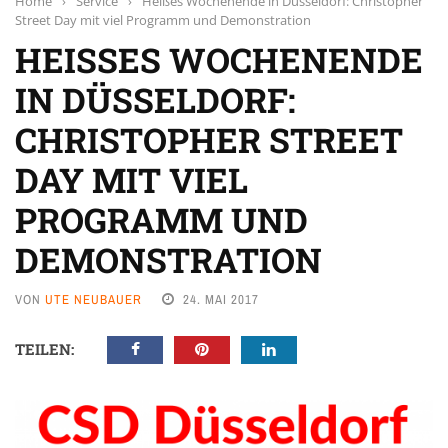
Home
›
Service
›
Heißes Wochenende in Düsseldorf: Christopher
Street Day mit viel Programm und Demonstration
HEISSES WOCHENENDE I
N DÜSSELDORF: C
HRISTOPHER STREET D
AY MIT VIEL P
ROGRAMM UND D
EMONSTRATION
VON
UTE NEUBAUER
24. MAI 2017
TEILEN: