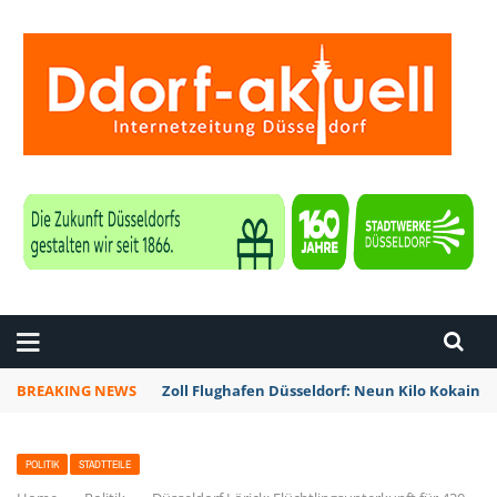
ZEITUNG DÜSSELDORF
BREAKING NEWS
Düsseldorf: Alles was zwei Räder hat ist am So
POLITIK
STADTTEILE