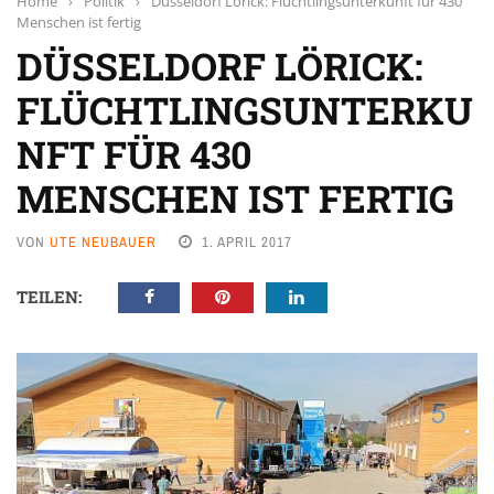
Home
›
Politik
›
Düsseldorf Lörick: Flüchtlingsunterkunft für 430
Menschen ist fertig
DÜSSELDORF LÖRICK:
FLÜCHTLINGSUNTERKU
NFT FÜR 430
MENSCHEN IST FERTIG
VON
UTE NEUBAUER
1. APRIL 2017
TEILEN: