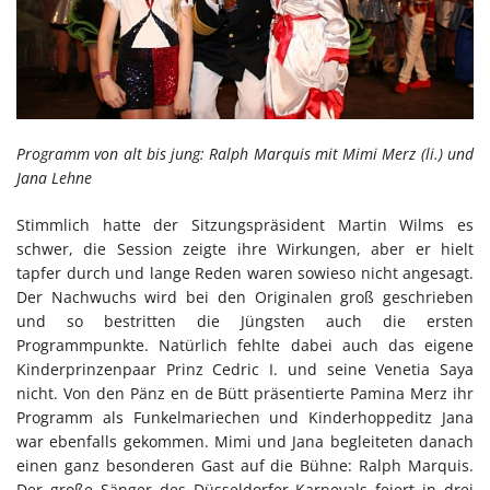
Programm von alt bis jung: Ralph Marquis mit Mimi Merz (li.) und
Jana Lehne
Stimmlich hatte der Sitzungspräsident Martin Wilms es
schwer, die Session zeigte ihre Wirkungen, aber er hielt
tapfer durch und lange Reden waren sowieso nicht angesagt.
Der Nachwuchs wird bei den Originalen groß geschrieben
und so bestritten die Jüngsten auch die ersten
Programmpunkte. Natürlich fehlte dabei auch das eigene
Kinderprinzenpaar Prinz Cedric I. und seine Venetia Saya
nicht. Von den Pänz en de Bütt präsentierte Pamina Merz ihr
Programm als Funkelmariechen und Kinderhoppeditz Jana
war ebenfalls gekommen. Mimi und Jana begleiteten danach
einen ganz besonderen Gast auf die Bühne: Ralph Marquis.
Der große Sänger des Düsseldorfer Karnevals feiert in drei