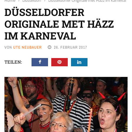
Home
›
Düsseldorf
›
Düsseldorfer Originale met Häzz im Karneval
DÜSSELDORFER
ORIGINALE MET HÄZZ
IM KARNEVAL
VON
UTE NEUBAUER
26. FEBRUAR 2017
TEILEN: