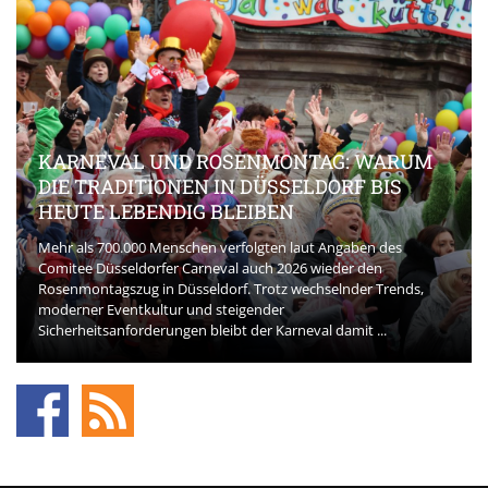
KARNEVAL UND ROSENMONTAG: WARUM
DIE TRADITIONEN IN DÜSSELDORF BIS
HEUTE LEBENDIG BLEIBEN
Mehr als 700.000 Menschen verfolgten laut Angaben des
Comitee Düsseldorfer Carneval auch 2026 wieder den
Rosenmontagszug in Düsseldorf. Trotz wechselnder Trends,
moderner Eventkultur und steigender
Sicherheitsanforderungen bleibt der Karneval damit ...