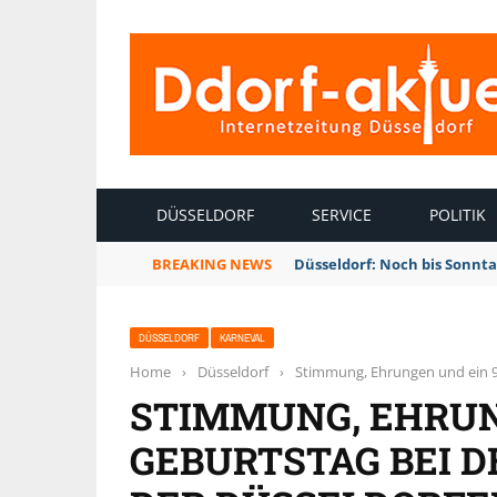
INTERNETZEITUNG DÜSSELDORF
DÜSSELDORF
SERVICE
POLITIK
BREAKING NEWS
Düsseldorf: Noch bis Sonnt
DÜSSELDORF
KARNEVAL
Home
›
Düsseldorf
›
Stimmung, Ehrungen und ein 91
STIMMUNG, EHRUNG
GEBURTSTAG BEI DE