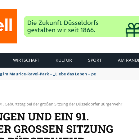
WIRTSCHAFT
KULTUR
SPORT
AM RAND(
ag im Maurice-Ravel-Park – „Liebe das Leben – pempelfort music wee
. Geburtstag bei der großen Sitzung der Düsseldorfer Bürgerwehr
EN UND EIN 91.
R GROSSEN SITZUNG D