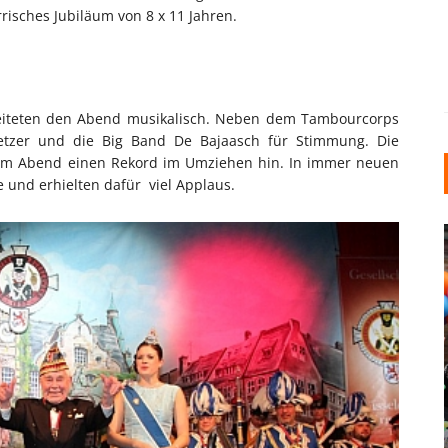
rrisches Jubiläum von 8 x 11 Jahren.
leiteten den Abend musikalisch. Neben dem Tambourcorps
 Fetzer und die Big Band De Bajaasch für Stimmung. Die
dem Abend einen Rekord im Umziehen hin. In immer neuen
e und erhielten dafür viel Applaus.
INDUSTRIELLER CHIC: WIE
KUNSTSTOFFFENSTER DEN
LOFT-STIL IN IHREM
EINFAMILIENHAUS