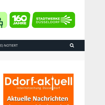
E) NOTIERT
kend“