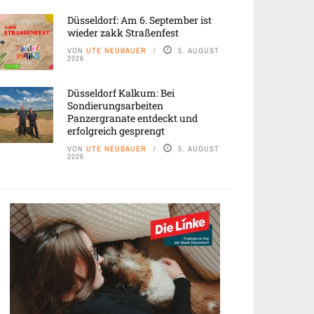
Düsseldorf: Am 6. September ist
wieder zakk Straßenfest
VON
UTE NEUBAUER
5. AUGUST
2026
Düsseldorf Kalkum: Bei
Sondierungsarbeiten
Panzergranate entdeckt und
erfolgreich gesprengt
VON
UTE NEUBAUER
5. AUGUST
2026