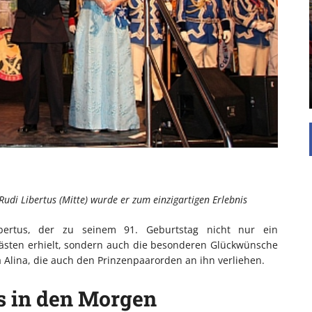
UNTERSTÜTZEN
Die Inspiration des industriellen Chics sind die
Werkshallen des Industriezeitalters. Die Basis für
diesen Stil sind große Räume, schlicht gehalten
mit rustikalen Elementen und großen
Fensterflächen. Wie so vieles wurde ...
udi Libertus (Mitte) wurde er zum einzigartigen Erlebnis
ertus, der zu seinem 91. Geburtstag nicht nur ein
ästen erhielt, sondern auch die besonderen Glückwünsche
ia Alina, die auch den Prinzenpaarorden an ihn verliehen.
s in den Morgen