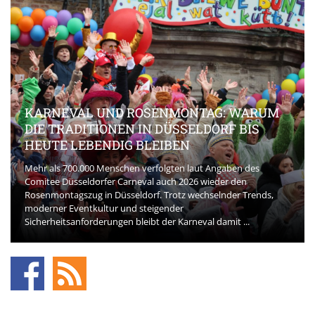
KARNEVAL UND ROSENMONTAG: WARUM
DIE TRADITIONEN IN DÜSSELDORF BIS
HEUTE LEBENDIG BLEIBEN
Mehr als 700.000 Menschen verfolgten laut Angaben des
Comitee Düsseldorfer Carneval auch 2026 wieder den
Rosenmontagszug in Düsseldorf. Trotz wechselnder Trends,
moderner Eventkultur und steigender
Sicherheitsanforderungen bleibt der Karneval damit ...