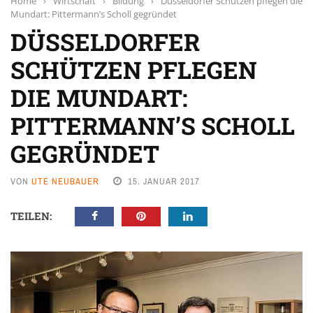
Home
›
Wirtschaft
›
Bildung
›
Düsseldorfer Schützen pflegen die
Mundart: Pittermann’s Scholl gegründet
DÜSSELDORFER
SCHÜTZEN PFLEGEN
DIE MUNDART:
PITTERMANN’S SCHOLL
GEGRÜNDET
VON
UTE NEUBAUER
15. JANUAR 2017
TEILEN: