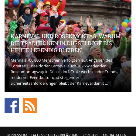
KARNEVAL UND ROSENMONTAG: WARUM
DIE TRADITIONEN IN DÜSSELDORF BIS
HEUTE LEBENDIG BLEIBEN
Mehr als 700.000 Menschen verfolgten laut Angaben des
Comitee Düsseldorfer Carneval auch 2026 wieder den
Rosenmontagszug in Düsseldorf. Trotz wechselnder Trends,
moderner Eventkultur und steigender
Sicherheitsanforderungen bleibt der Karneval damit ...
IMPRESSUM
DATENSCHUTZERKLÄRUNG
KONTAKT
MEDIADATEN