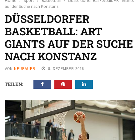
Home
›
Sport
›
Basketball
›
Düsseldorfer Basketball: ART Giants
auf der Suche nach Konstanz
DÜSSELDORFER
BASKETBALL: ART
GIANTS AUF DER SUCHE
NACH KONSTANZ
VON
NEUBAUER
8. DEZEMBER 2016
TEILEN: