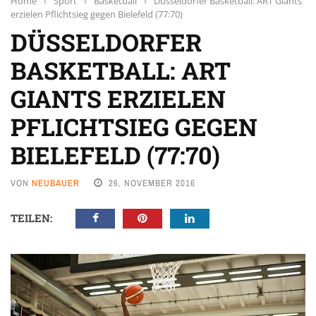
Home
›
Sport
›
Basketball
›
Düsseldorfer Basketball: ART Giants
erzielen Pflichtsieg gegen Bielefeld (77:70)
DÜSSELDORFER
BASKETBALL: ART
GIANTS ERZIELEN
PFLICHTSIEG GEGEN
BIELEFELD (77:70)
VON
NEUBAUER
26. NOVEMBER 2016
TEILEN: