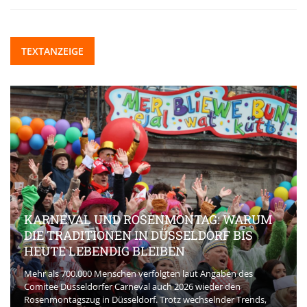
TEXTANZEIGE
KARNEVAL UND ROSENMONTAG: WARUM
DIE TRADITIONEN IN DÜSSELDORF BIS
HEUTE LEBENDIG BLEIBEN
Mehr als 700.000 Menschen verfolgten laut Angaben des
Comitee Düsseldorfer Carneval auch 2026 wieder den
Rosenmontagszug in Düsseldorf. Trotz wechselnder Trends,