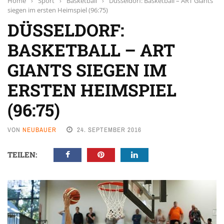
Home
›
Sport
›
Basketball
›
Düsseldorf: Basketball – ART Giants
siegen im ersten Heimspiel (96:75)
DÜSSELDORF:
BASKETBALL – ART
GIANTS SIEGEN IM
ERSTEN HEIMSPIEL
(96:75)
VON
NEUBAUER
24. SEPTEMBER 2016
TEILEN: